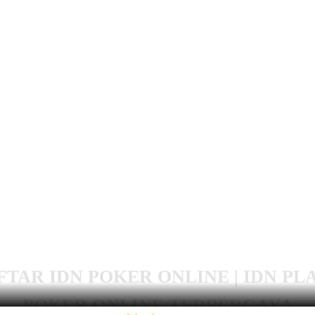
AR IDN POKER ONLINE | IDN PLA
POKER ONLINE TERPERCAYA