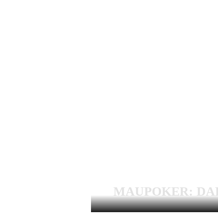
MAUPOKER: DAFT