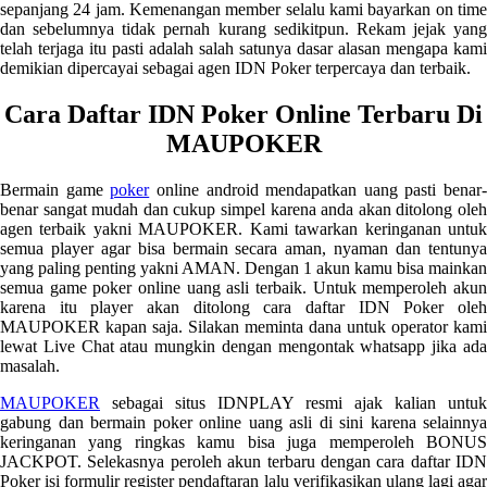
sepanjang 24 jam. Kemenangan member selalu kami bayarkan on time
dan sebelumnya tidak pernah kurang sedikitpun. Rekam jejak yang
telah terjaga itu pasti adalah salah satunya dasar alasan mengapa kami
demikian dipercayai sebagai agen IDN Poker terpercaya dan terbaik.
Cara Daftar IDN Poker Online Terbaru Di
MAUPOKER
Bermain game
poker
online android mendapatkan uang pasti benar-
benar sangat mudah dan cukup simpel karena anda akan ditolong oleh
agen terbaik yakni MAUPOKER. Kami tawarkan keringanan untuk
semua player agar bisa bermain secara aman, nyaman dan tentunya
yang paling penting yakni AMAN. Dengan 1 akun kamu bisa mainkan
semua game poker online uang asli terbaik. Untuk memperoleh akun
karena itu player akan ditolong cara daftar IDN Poker oleh
MAUPOKER kapan saja. Silakan meminta dana untuk operator kami
lewat Live Chat atau mungkin dengan mengontak whatsapp jika ada
masalah.
MAUPOKER
sebagai situs IDNPLAY resmi ajak kalian untuk
gabung dan bermain poker online uang asli di sini karena selainnya
keringanan yang ringkas kamu bisa juga memperoleh BONUS
JACKPOT. Selekasnya peroleh akun terbaru dengan cara daftar IDN
Poker isi formulir register pendaftaran lalu verifikasikan ulang lagi agar