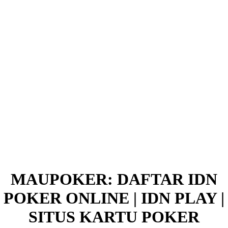
MAUPOKER: DAFTAR IDN
POKER ONLINE | IDN PLAY |
SITUS KARTU POKER