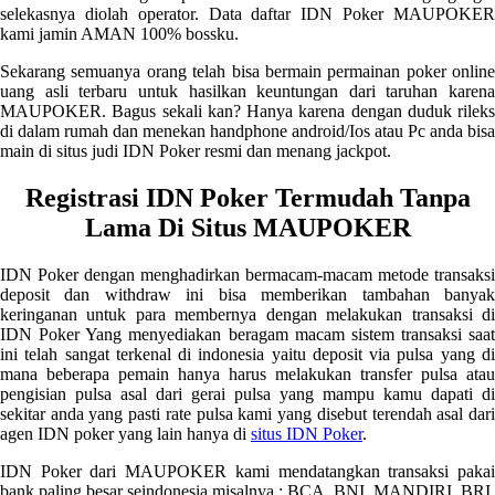
selekasnya diolah operator. Data daftar IDN Poker MAUPOKER
kami jamin AMAN 100% bossku.
Sekarang semuanya orang telah bisa bermain permainan poker online
uang asli terbaru untuk hasilkan keuntungan dari taruhan karena
MAUPOKER. Bagus sekali kan? Hanya karena dengan duduk rileks
di dalam rumah dan menekan handphone android/Ios atau Pc anda bisa
main di situs judi IDN Poker resmi dan menang jackpot.
Registrasi IDN Poker Termudah Tanpa
Lama Di Situs MAUPOKER
IDN Poker dengan menghadirkan bermacam-macam metode transaksi
deposit dan withdraw ini bisa memberikan tambahan banyak
keringanan untuk para membernya dengan melakukan transaksi di
IDN Poker Yang menyediakan beragam macam sistem transaksi saat
ini telah sangat terkenal di indonesia yaitu deposit via pulsa yang di
mana beberapa pemain hanya harus melakukan transfer pulsa atau
pengisian pulsa asal dari gerai pulsa yang mampu kamu dapati di
sekitar anda yang pasti rate pulsa kami yang disebut terendah asal dari
agen IDN poker yang lain hanya di
situs IDN Poker
.
IDN Poker dari MAUPOKER kami mendatangkan transaksi pakai
bank paling besar seindonesia misalnya : BCA, BNI, MANDIRI, BRI.